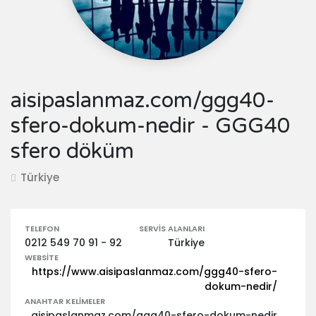
aisipaslanmaz.com/ggg40-
sfero-dokum-nedir - GGG40
sfero döküm
Türkiye
TELEFON
SERVIS ALANLARI
0212 549 70 91 - 92
Türkiye
WEBSITE
https://www.aisipaslanmaz.com/ggg40-sfero-
dokum-nedir/
ANAHTAR KELIMELER
aisipaslanmaz.com/ggg40-sfero-dokum-nedir