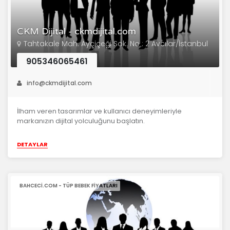
CKM Dijital - ckmdijital.com
Tahtakale Mah. Ayçiçeği Sok. No : 2 Avcılar/İstanbul
905346065461
info@ckmdijital.com
İlham veren tasarımlar ve kullanıcı deneyimleriyle
markanızın dijital yolculuğunu başlatın.
DETAYLAR
BAHCECI.COM - TÜP BEBEK FIYATLARI