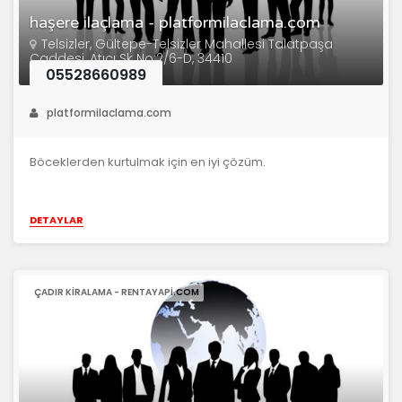
haşere ilaçlama - platformilaclama.com
Telsizler, Gültepe-Telsizler Mahallesi Talatpaşa
Caddesi, Atıcı Sk No:2/6-D, 34410
05528660989
platformilaclama.com
Böceklerden kurtulmak için en iyi çözüm.
DETAYLAR
ÇADIR KIRALAMA - RENTAYAPI.COM