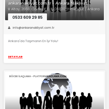
ankaranakliyat.com.tr - Ankara Nakliyat
Altay, 2668. Cd. No:1F D:15 06820, Etimesgut / Ankara
0533 609 29 85
info@ankaranakliyat.com.tr
Ankara'da Taşımanın En İyi Yolu!
DETAYLAR
BÖCEK ILAÇLAMA - PLATFORMILACLAMA.COM