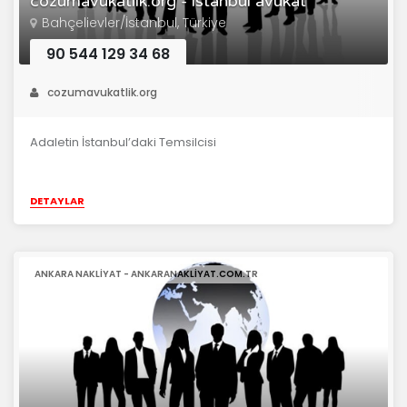
cozumavukatlik.org - istanbul avukat
Bahçelievler/İstanbul, Türkiye
90 544 129 34 68
cozumavukatlik.org
Adaletin İstanbul’daki Temsilcisi
DETAYLAR
ANKARA NAKLIYAT - ANKARANAKLIYAT.COM.TR