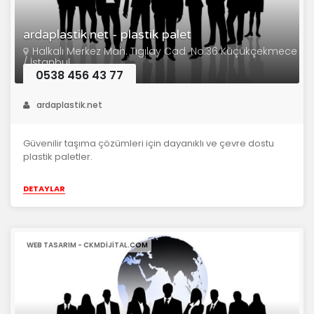
ardaplastik.net - plastik palet
Halkalı Merkez Mah. Tıgılay Cad. No:36 Küçükçekmece
/ İstanbul
0538 456 43 77
ardaplastik.net
Güvenilir taşıma çözümleri için dayanıklı ve çevre dostu
plastik paletler.
DETAYLAR
WEB TASARIM - CKMDIJITAL.COM