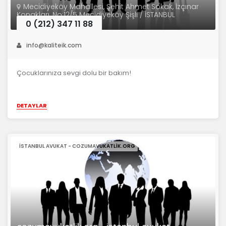
Mecidiyeköy Mahallesi, Şehit Ahmet Sokak, İzçınar
Konakları, No:12/5 Mecidiyeköy Şişli / İSTANBUL
0 (212) 347 11 88
info@kaliteik.com
Çocuklarınıza sevgi dolu bir bakım!
DETAYLAR
ISTANBUL AVUKAT - COZUMAVUKATLIK.ORG