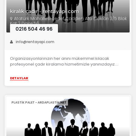
kiralık çadır - rentayapi.com
Atatürk Mahallesi Sedef Caddesi Ata Blokları 3/5 Blok
Kat:2 Daire:56
0216 504 46 96
info@rentayapi.com
Organizasyonlarınızın her anını mükemmel kılacak
profesyonel çadır kiralama hizmetimizle yanınızdayız....
DETAYLAR
PLASTIK PALET - ARDAPLASTIK.NET