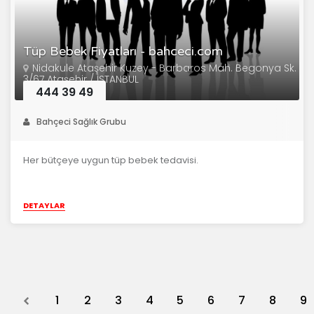
Tüp Bebek Fiyatları - bahceci.com
Nidakule Ataşehir Kuzey - Barbaros Mah. Begonya Sk.
3/67 Ataşehir / İSTANBUL
444 39 49
Bahçeci Sağlık Grubu
Her bütçeye uygun tüp bebek tedavisi.
DETAYLAR
Previous
1
2
3
4
5
6
7
8
9