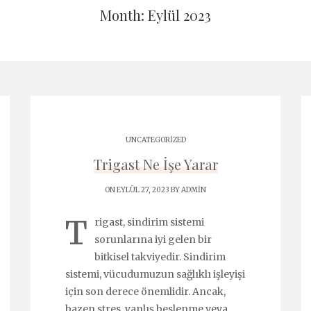
Month: Eylül 2023
UNCATEGORIZED
Trigast Ne İşe Yarar
ON EYLÜL 27, 2023 BY
ADMIN
T
rigast, sindirim sistemi
sorunlarına iyi gelen bir
bitkisel takviyedir. Sindirim
sistemi, vücudumuzun sağlıklı işleyişi
için son derece önemlidir. Ancak,
bazen stres, yanlış beslenme veya