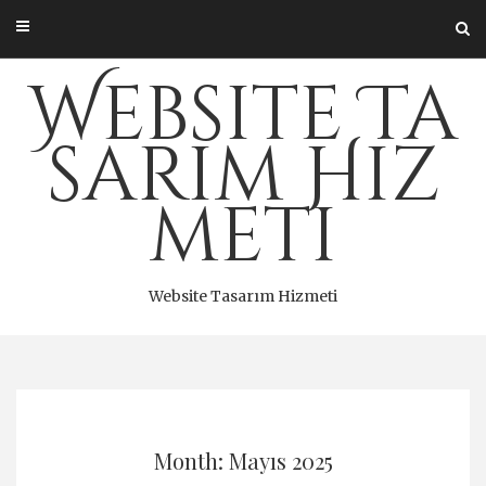
Skip
to
content
Website Ta
sarım Hiz
meti
Website Tasarım Hizmeti
Month: Mayıs 2025