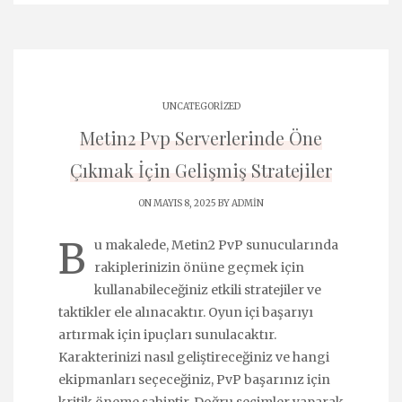
UNCATEGORIZED
Metin2 Pvp Serverlerinde Öne
Çıkmak İçin Gelişmiş Stratejiler
ON MAYIS 8, 2025 BY
ADMIN
B
u makalede, Metin2 PvP sunucularında
rakiplerinizin önüne geçmek için
kullanabileceğiniz etkili stratejiler ve
taktikler ele alınacaktır. Oyun içi başarıyı
artırmak için ipuçları sunulacaktır.
Karakterinizi nasıl geliştireceğiniz ve hangi
ekipmanları seçeceğiniz, PvP başarınız için