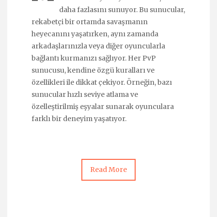
daha fazlasını sunuyor. Bu sunucular,
rekabetçi bir ortamda savaşmanın
heyecanını yaşatırken, aynı zamanda
arkadaşlarınızla veya diğer oyuncularla
bağlantı kurmanızı sağlıyor. Her PvP
sunucusu, kendine özgü kuralları ve
özellikleri ile dikkat çekiyor. Örneğin, bazı
sunucular hızlı seviye atlama ve
özelleştirilmiş eşyalar sunarak oyunculara
farklı bir deneyim yaşatıyor.
Read More