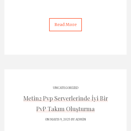
Read More
UNCATEGORIZED
Metin2 Pvp Serverlerinde İyi Bir
PvP Takım Oluşturma
ON MAYIS 9, 2025 BY
ADMIN