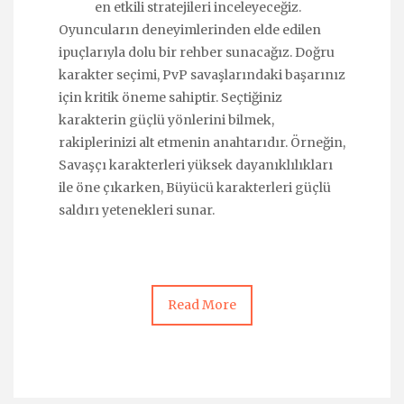
en etkili stratejileri inceleyeceğiz.
Oyuncuların deneyimlerinden elde edilen
ipuçlarıyla dolu bir rehber sunacağız. Doğru
karakter seçimi, PvP savaşlarındaki başarınız
için kritik öneme sahiptir. Seçtiğiniz
karakterin güçlü yönlerini bilmek,
rakiplerinizi alt etmenin anahtarıdır. Örneğin,
Savaşçı karakterleri yüksek dayanıklılıkları
ile öne çıkarken, Büyücü karakterleri güçlü
saldırı yetenekleri sunar.
Read More