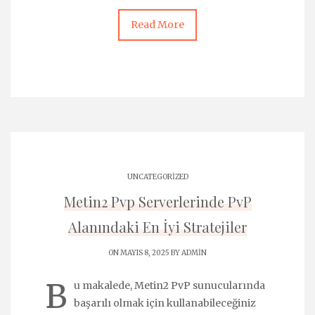
Read More
UNCATEGORIZED
Metin2 Pvp Serverlerinde PvP
Alanındaki En İyi Stratejiler
ON MAYIS 8, 2025 BY
ADMIN
B
u makalede, Metin2 PvP sunucularında
başarılı olmak için kullanabileceğiniz