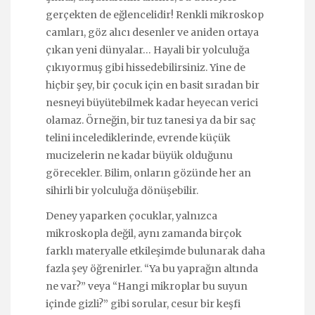
gerçekten de eğlencelidir! Renkli mikroskop
camları, göz alıcı desenler ve aniden ortaya
çıkan yeni dünyalar… Hayali bir yolculuğa
çıkıyormuş gibi hissedebilirsiniz. Yine de
hiçbir şey, bir çocuk için en basit sıradan bir
nesneyi büyütebilmek kadar heyecan verici
olamaz. Örneğin, bir tuz tanesi ya da bir saç
telini incelediklerinde, evrende küçük
mucizelerin ne kadar büyük olduğunu
görecekler. Bilim, onların gözünde her an
sihirli bir yolculuğa dönüşebilir.
Deney yaparken çocuklar, yalnızca
mikroskopla değil, aynı zamanda birçok
farklı materyalle etkileşimde bulunarak daha
fazla şey öğrenirler. “Ya bu yaprağın altında
ne var?” veya “Hangi mikroplar bu suyun
içinde gizli?” gibi sorular, cesur bir keşfi