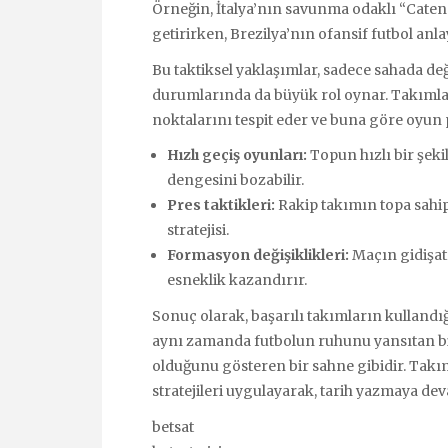
Örneğin, İtalya’nın savunma odaklı “Catena
getirirken, Brezilya’nın ofansif futbol anla
Bu taktiksel yaklaşımlar, sadece sahada de
durumlarında da büyük rol oynar. Takımlar,
noktalarını tespit eder ve buna göre oyun 
Hızlı geçiş oyunları:
Topun hızlı bir şek
dengesini bozabilir.
Pres taktikleri:
Rakip takımın topa sahi
stratejisi.
Formasyon değişiklikleri:
Maçın gidişat
esneklik kazandırır.
Sonuç olarak, başarılı takımların kullandığı
aynı zamanda futbolun ruhunu yansıtan bire
olduğunu gösteren bir sahne gibidir. Ta
stratejileri uygulayarak, tarih yazmaya de
betsat