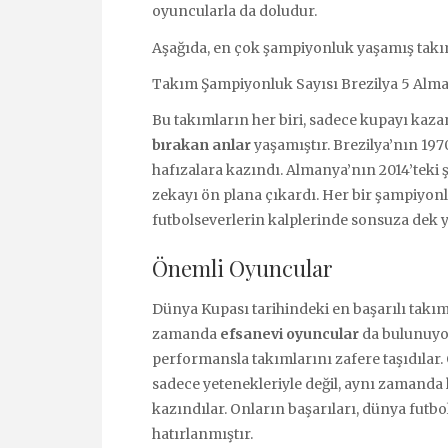
oyuncularla da doludur.
Aşağıda, en çok şampiyonluk yaşamış takıml
Takım Şampiyonluk Sayısı Brezilya 5 Alman
Bu takımların her biri, sadece kupayı kaz
bırakan anlar
yaşamıştır. Brezilya’nın 1970
hafızalara kazındı. Almanya’nın 2014’teki 
zekayı ön plana çıkardı. Her bir şampiyonl
futbolseverlerin kalplerinde sonsuza dek 
Önemli Oyuncular
Dünya Kupası tarihindeki en başarılı takıml
zamanda
efsanevi oyuncular
da bulunuyor
performansla takımlarını zafere taşıdılar.
sadece yetenekleriyle değil, aynı zamanda
kazındılar. Onların başarıları, dünya fut
hatırlanmıştır.