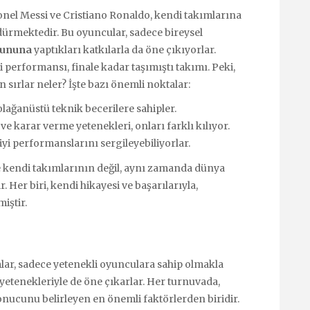
onel Messi ve Cristiano Ronaldo, kendi takımlarına
dürmektedir. Bu oyuncular, sadece bireysel
yununa
yaptıkları katkılarla da öne çıkıyorlar.
performansı, finale kadar taşımıştı takımı. Peki,
sırlar neler? İşte bazı önemli noktalar:
lağanüstü teknik becerilere sahipler.
ve karar verme yetenekleri, onları farklı kılıyor.
iyi performanslarını sergileyebiliyorlar.
e kendi takımlarının değil, aynı zamanda dünya
 Her biri, kendi hikayesi ve başarılarıyla,
iştir.
lar, sadece yetenekli oyunculara sahip olmakla
yetenekleriyle de öne çıkarlar. Her turnuvada,
sonucunu belirleyen en önemli faktörlerden biridir.