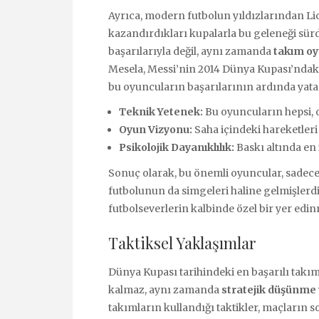
Ayrıca, modern futbolun yıldızlarından Li
kazandırdıkları kupalarla bu geleneği sür
başarılarıyla değil, aynı zamanda
takım o
Mesela, Messi’nin 2014 Dünya Kupası’ndaki 
bu oyuncuların başarılarının ardında yatan 
Teknik Yetenek:
Bu oyuncuların hepsi, o
Oyun Vizyonu:
Saha içindeki hareketleri 
Psikolojik Dayanıklılık:
Baskı altında en 
Sonuç olarak, bu önemli oyuncular, sadec
futbolunun da simgeleri haline gelmişlerdir.
futbolseverlerin kalbinde özel bir yer edinm
Taktiksel Yaklaşımlar
Dünya Kupası tarihindeki en başarılı takım
kalmaz, aynı zamanda
stratejik düşünme
takımların kullandığı taktikler, maçların 