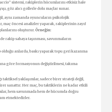
ccio” sistemi, rakiplerin hücumlarını etkisiz hale
yışı, göz alıcı gollerle dolu maçlar sunar.
ğil, aynı zamanda oyuncuların psikolojik
 maç öncesi analizler yaparak, rakiplerinin zayıf
planlarını oluşturur.
Örneğin:
ilde rakip sahaya taşınması, savunmaların
p olduğu anlarda, baskı yaparak topu geri kazanma
ına göre formasyonun değiştirilmesi, takıma
 taktiksel yaklaşımlar, sadece birer strateji değil,
r sanattır. Her maç, bu taktiklerin ne kadar etkili
kımlar, hem savunmada hem de hücumda doğru
vam etmektedirler.