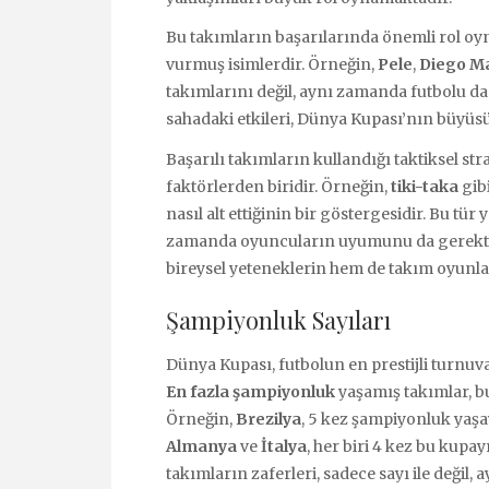
Bu takımların başarılarında önemli rol oy
vurmuş isimlerdir. Örneğin,
Pele
,
Diego M
takımlarını değil, aynı zamanda futbolu da 
sahadaki etkileri, Dünya Kupası’nın büyüsü
Başarılı takımların kullandığı taktiksel str
faktörlerden biridir. Örneğin,
tiki-taka
gibi
nasıl alt ettiğinin bir göstergesidir. Bu tür
zamanda oyuncuların uyumunu da gerektiri
bireysel yeteneklerin hem de takım oyunlar
Şampiyonluk Sayıları
Dünya Kupası, futbolun en prestijli turnuva
En fazla şampiyonluk
yaşamış takımlar, b
Örneğin,
Brezilya
, 5 kez şampiyonluk yaş
Almanya
ve
İtalya
, her biri 4 kez bu kupa
takımların zaferleri, sadece sayı ile değil