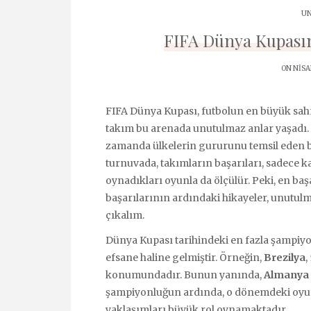
UN
FIFA Dünya Kupasın
ON NISA
FIFA Dünya Kupası, futbolun en büyük sahne
takım bu arenada unutulmaz anlar yaşadı.
zamanda ülkelerin gururunu temsil eden bi
turnuvada, takımların başarıları, sadece k
oynadıkları oyunla da ölçülür. Peki, en başa
başarılarının ardındaki hikayeler, unutulm
çıkalım.
Dünya Kupası tarihindeki en fazla şampiyon
efsane haline gelmiştir. Örneğin,
Brezilya
,
konumundadır. Bunun yanında,
Almanya
şampiyonluğun ardında, o dönemdeki oyunc
yaklaşımları büyük rol oynamaktadır.