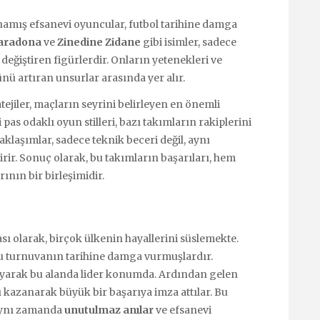
namış efsanevi oyuncular, futbol tarihine damga
aradona
ve
Zinedine Zidane
gibi isimler, sadece
değiştiren figürlerdir. Onların yetenekleri ve
nü artıran unsurlar arasında yer alır.
atejiler, maçların seyrini belirleyen en önemli
 pas odaklı oyun stilleri, bazı takımların rakiplerini
 yaklaşımlar, sadece teknik beceri değil, aynı
r. Sonuç olarak, bu takımların başarıları, hem
ının bir birleşimidir.
sı olarak, birçok ülkenin hayallerini süslemekte.
u turnuvanın tarihine damga vurmuşlardır.
ayarak bu alanda lider konumda. Ardından gelen
yı kazanarak büyük bir başarıya imza attılar. Bu
, aynı zamanda
unutulmaz anılar
ve efsanevi