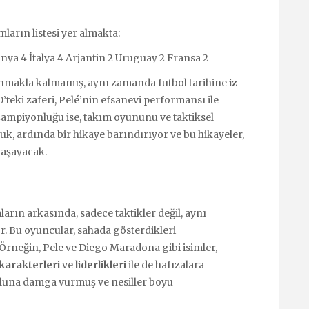
arın listesi yer almakta:
ya 4 İtalya 4 Arjantin 2 Uruguay 2 Fransa 2
anmakla kalmamış, aynı zamanda futbol tarihine
iz
’teki zaferi, Pelé’nin efsanevi performansı ile
şampiyonluğu ise, takım oyununu ve taktiksel
uk, ardında bir hikaye barındırıyor ve bu hikayeler,
yaşayacak.
arın arkasında, sadece taktikler değil, aynı
. Bu oyuncular, sahada gösterdikleri
 Örneğin, Pele ve Diego Maradona gibi isimler,
karakterleri
ve
liderlikleri
ile de hafızalara
boluna damga vurmuş ve nesiller boyu