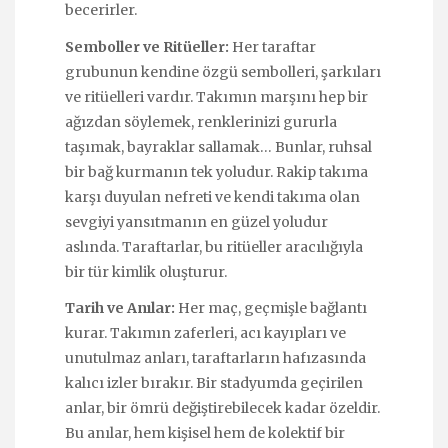
becerirler.
Semboller ve Ritüeller:
Her taraftar
grubunun kendine özgü sembolleri, şarkıları
ve ritüelleri vardır. Takımın marşını hep bir
ağızdan söylemek, renklerinizi gururla
taşımak, bayraklar sallamak… Bunlar, ruhsal
bir bağ kurmanın tek yoludur. Rakip takıma
karşı duyulan nefreti ve kendi takıma olan
sevgiyi yansıtmanın en güzel yoludur
aslında. Taraftarlar, bu ritüeller aracılığıyla
bir tür kimlik oluşturur.
Tarih ve Anılar:
Her maç, geçmişle bağlantı
kurar. Takımın zaferleri, acı kayıpları ve
unutulmaz anları, taraftarların hafızasında
kalıcı izler bırakır. Bir stadyumda geçirilen
anlar, bir ömrü değiştirebilecek kadar özeldir.
Bu anılar, hem kişisel hem de kolektif bir