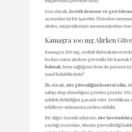
bilgilerinizi güvende tutar.
Son olarak,
ücretli deneme ve geri ödeme 
açısından iyi bir işarettir. Üründen mem
siteler, müşterilerinin memnuniyetine öne
Kamagra 100 mg Alırken Güveni
Kamagra 100 mg, erektil disfonksiyon tedav
bu ilacı satın alırken güvenilir bir kayna
bulmak
, hem sağlığınız hem de paranız içi
nasıl bulabilirsiniz?
İlk olarak,
site güvenliğini kontrol edin
. A
sahip olup olmadığını gözden geçirin. SSL se
şekilde iletildiğini garanti eder. Sertifikası 
tehlikeye atılmasına neden olabilir.
Bir diğer önemli adım ise,
site üzerindeki
yazdığı yorumlar, sitenin güvenilirliği ha