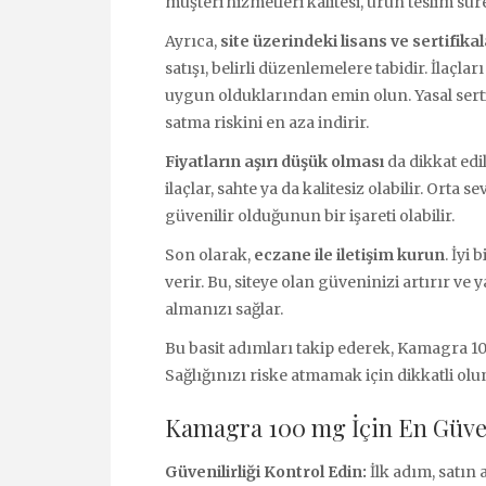
müşteri hizmetleri kalitesi, ürün teslim sü
Ayrıca,
site üzerindeki lisans ve sertifika
satışı, belirli düzenlemelere tabidir. İlaçla
uygun olduklarından emin olun. Yasal serti
satma riskini en aza indirir.
Fiyatların aşırı düşük olması
da dikkat edi
ilaçlar, sahte ya da kalitesiz olabilir. Orta 
güvenilir olduğunun bir işareti olabilir.
Son olarak,
eczane ile iletişim kurun
. İyi
verir. Bu, siteye olan güveninizi artırır ve
almanızı sağlar.
Bu basit adımları takip ederek, Kamagra 10
Sağlığınızı riske atmamak için dikkatli olu
Kamagra 100 mg İçin En Güvenl
Güvenilirliği Kontrol Edin:
İlk adım, satı