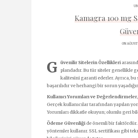
UN
Kamagra 100 mg Sa
Güven
ON AĞUSTO
G
üvenilir Sitelerin Özellikleri
arasında
plandadır. Bu tür siteler genellikle g
kalitesini garanti ederler. Ayrıca, b
başarılıdır ve herhangi bir sorun yaşadığın
Kullanıcı Yorumları ve Değerlendirmeler
Gerçek kullanıcılar tarafından yapılan yorum
Yorumları dikkatle okuyun; olumlu geri bild
Ödeme Güvenliği
de önemli bir faktördür.
yöntemler kullanır. SSL sertifikası gibi tek