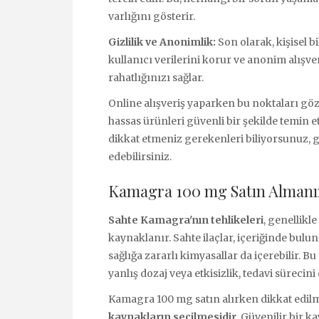
varlığını gösterir.
Gizlilik ve Anonimlik:
Son olarak, kişisel bil
kullanıcı verilerini korur ve anonim alışv
rahatlığınızı sağlar.
Online alışveriş yaparken bu noktaları 
hassas ürünleri güvenli bir şekilde temin 
dikkat etmeniz gerekenleri biliyorsunuz, gü
edebilirsiniz.
Kamagra 100 mg Satın Almanın
Sahte Kamagra'nın tehlikeleri
, genellikl
kaynaklanır. Sahte ilaçlar, içeriğinde bulu
sağlığa zararlı kimyasallar da içerebilir. Bu
yanlış dozaj veya etkisizlik, tedavi sürecini
Kamagra 100 mg satın alırken dikkat edil
kaynakların seçilmesidir
. Güvenilir bir ka