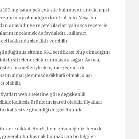
 100 mg satan pek çok site bulunuyor, ancak hepsi
r eczane olup olmadığını kontrol edin. Yasal bir
dan onaylıdır ve reçeteli ilaçları yalnızca reçete ile
nlarını incelemek de faydalıdır. Kullanıcı
eci hakkında size fikir verebilir.
şündüğünüz sitenin SSL sertifikası olup olmadığını
erinizin şifrelenerek korunmasını sağlar. Ayrıca,
müşteri hizmetleriyle iletişime geçmek de
Satın alma işleminizde dikkatli olmak, olası
 olabilir.
yatları web sitelerine göre değişkenlik
likle kalitesiz ürünlerin işareti olabilir. Fiyatları
nün kalitesi ve güvenliği de göz önünde
iterlere dikkat etmek, hem güvenliğinizi hem de
i, güvenilir bir kaynak bulmak için bu bilgileri