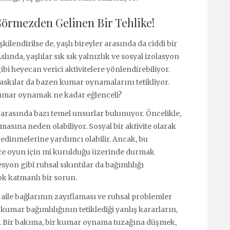
 Görmezden Gelinen Bir Tehlike!
kilendirilse de, yaşlı bireyler arasında da ciddi bir
nda, yaşlılar sık sık yalnızlık ve sosyal izolasyon
bi heyecan verici aktivitelere yönlendirebiliyor.
 baskılar da bazen kumar oynamalarını tetikliyor.
umar oynamak ne kadar eğlenceli?
i arasında bazı temel unsurlar bulunuyor. Öncelikle,
masına neden olabiliyor. Sosyal bir aktivite olarak
edinmelerine yardımcı olabilir. Ancak, bu
ece oyun için mi kurulduğu üzerinde durmak
syon gibi ruhsal sıkıntılar da bağımlılığı
ok katmanlı bir sorun.
 aile bağlarının zayıflaması ve ruhsal problemler
 kumar bağımlılığının tetiklediği yanlış kararların,
si. Bir bakıma, bir kumar oynama tuzağına düşmek,