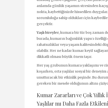
anlamda günlük yaşamın stresinden kaçış 
nokta, kaybettiğinizde hissedilen duygular. 
sorumluluğa sahip oldukları için kaybedile
gerçektir.
Yaşlı bireyler
, kumara bir tür boş zaman d
burada, kumarın bağımlılık yapıcı özelliği d
rahatsızlıklar veya yaşam kalitesindeki d
olabilir. Her ne kadar kumar keyif sağlayan
dikkatli olması büyük önem taşır.
Her yaş grubunun kumara yaklaşımı ve risk
koşarken, orta yaşlılar sosyal bir deneyim a
unutturacak bir etkinlik peşinde. Bu durum
gereken bir mesele olduğunun altını çiziyo
Kumar Zararları ve Çok Yıllık 
Yaşlılar mı Daha Fazla Etkilen