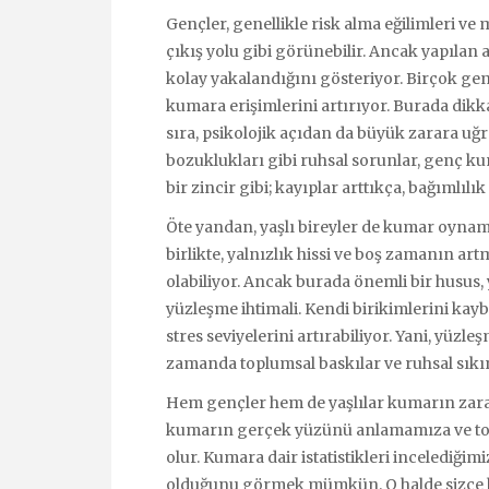
Gençler, genellikle risk alma eğilimleri ve m
çıkış yolu gibi görünebilir. Ancak yapılan
kolay yakalandığını gösteriyor. Birçok genç
kumara erişimlerini artırıyor. Burada dikka
sıra, psikolojik açıdan da büyük zarara uğr
bozuklukları gibi ruhsal sorunlar, genç 
bir zincir gibi; kayıplar arttıkça, bağımlılı
Öte yandan, yaşlı bireyler de kumar oynama
birlikte, yalnızlık hissi ve boş zamanın a
olabiliyor. Ancak burada önemli bir husus, 
yüzleşme ihtimali. Kendi birikimlerini kay
stres seviyelerini artırabiliyor. Yani, yüzl
zamanda toplumsal baskılar ve ruhsal sıkın
Hem gençler hem de yaşlılar kumarın zara
kumarın gerçek yüzünü anlamamıza ve top
olur. Kumara dair istatistikleri incelediği
olduğunu görmek mümkün. O halde sizce ha