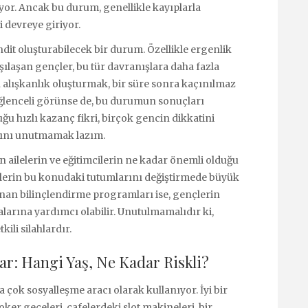
iyor. Ancak bu durum, genellikle kayıplarla
i devreye giriyor.
ehdit oluşturabilecek bir durum. Özellikle ergenlik
laşan gençler, bu tür davranışlara daha fazla
in alışkanlık oluşturmak, bir süre sonra kaçınılmaz
 eğlenceli görünse de, bu durumun sonuçları
ğu hızlı kazanç fikri, birçok gencin dikkatini
ğını unutmamak lazım.
 ailelerin ve eğitimcilerin ne kadar önemli olduğu
ençlerin bu konudaki tutumlarını değiştirmede büyük
anan bilinçlendirme programları ise, gençlerin
alarına yardımcı olabilir. Unutulmamalıdır ki,
ili silahlardır.
r: Hangi Yaş, Ne Kadar Riskli?
 çok sosyalleşme aracı olarak kullanıyor. İyi bir
ker geceleri, cafelerdeki slot makineleri, bir