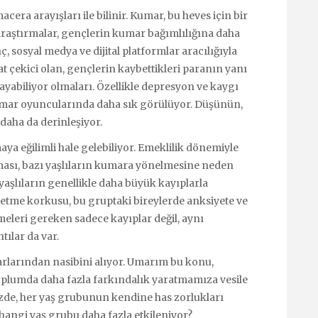
acera arayışları ile bilinir. Kumar, bu heves için bir
 araştırmalar, gençlerin kumar bağımlılığına daha
, sosyal medya ve dijital platformlar aracılığıyla
t çekici olan, gençlerin kaybettikleri paranın yanı
ayabiliyor olmaları. Özellikle depresyon ve kaygı
kumar oyuncularında daha sık görülüyor. Düşünün,
k daha da derinleşiyor.
ya eğilimli hale gelebiliyor. Emeklilik dönemiyle
rtması, bazı yaşlıların kumara yönelmesine neden
yaşlıların genellikle daha büyük kayıplarla
betme korkusu, bu gruptaki bireylerde anksiyete ve
eşmeleri gereken sadece kayıplar değil, aynı
tılar da var.
rlarından nasibini alıyor. Umarım bu konu,
lumda daha fazla farkındalık yaratmamıza vesile
mizde, her yaş grubunun kendine has zorlukları
ngi yaş grubu daha fazla etkileniyor?