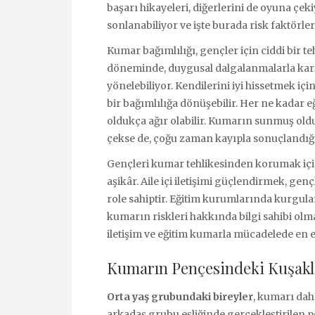
başarı hikayeleri, diğerlerini de oyuna çek
sonlanabiliyor ve işte burada risk faktörler
Kumar bağımlılığı, gençler için ciddi bir t
döneminde, duygusal dalgalanmalarla karşı
yönelebiliyor. Kendilerini iyi hissetmek iç
bir bağımlılığa dönüşebilir. Her ne kadar
oldukça ağır olabilir. Kumarın sunmuş oldu
çekse de, çoğu zaman kayıpla sonuçlandı
Gençleri kumar tehlikesinden korumak için
aşikâr. Aile içi iletişimi güçlendirmek, g
role sahiptir. Eğitim kurumlarında kurgul
kumarın riskleri hakkında bilgi sahibi olm
iletişim ve eğitim kumarla mücadelede en etk
Kumarın Pençesindeki Kuşakla
Orta yaş grubundaki bireyler
, kumarı daha
arkadaş grubu eşliğinde gerçekleştirilen po