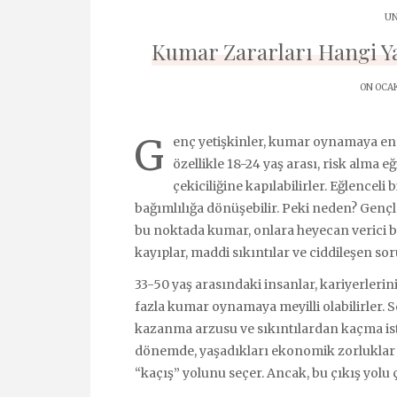
UN
Kumar Zararları Hangi Ya
ON OCAK
G
enç yetişkinler, kumar oynamaya en y
özellikle 18-24 yaş arası, risk alma 
çekiciliğine kapılabilirler. Eğlenceli 
bağımlılığa dönüşebilir. Peki neden? Gençl
bu noktada kumar, onlara heyecan verici b
kayıplar, maddi sıkıntılar ve ciddileşen so
33-50 yaş arasındaki insanlar, kariyerlerini
fazla kumar oynamaya meyilli olabilirler. S
kazanma arzusu ve sıkıntılardan kaçma iste
dönemde, yaşadıkları ekonomik zorluklar 
“kaçış” yolunu seçer. Ancak, bu çıkış yol