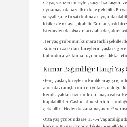
65 yaş ve üzeri bireyler, sosyal izolasyon 
oynamaya daha yatkın hale gelebilir. Bu ya
sosyalleşme fırsatı bulma arayışında olabil
kişiler de ortaya çıkabilir. Kumar, yaşlı bi
istemeden de olsa onları daha da yalnızlaştı
Her yaş grubunun kumara farklı şekillerde 
Kumarın zararları, bireylerin yaşlara gör
bulundurarak kumar oynamaya dikkat etm
Kumar Bağımlılığı: Hangi Yaş
Genç yaşlar, bireylerin kimlik arayışı için
alma davranışlarının en yüksek olduğu döne
kendi ayakları üzerinde durmaya çalışır
kapılabilirler. Casino atmosferinin sunduğu
çekebilir. “Neden kazanamayayım?” sorusu, 
Orta yaş grubunda ise, 35-54 yaş aralığında
karşıya. Bu yaş grubundakiler, genellikle ai