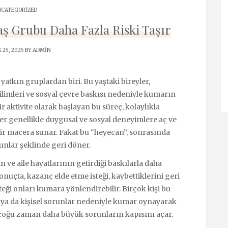
CATEGORIZED
ş Grubu Daha Fazla Riski Taşır
 25, 2025 BY
ADMIN
atkın gruplardan biri. Bu yaştaki bireyler,
eğilimleri ve sosyal çevre baskısı nedeniyle kumarın
bir aktivite olarak başlayan bu süreç, kolaylıkla
er genellikle duygusal ve sosyal deneyimlere aç ve
ir macera sunar. Fakat bu “heyecan”, sonrasında
runlar şeklinde geri döner.
n ve aile hayatlarının getirdiği baskılarla daha
onuçta, kazanç elde etme isteği, kaybettiklerini geri
ği onları kumara yönlendirebilir. Birçok kişi bu
ya da kişisel sorunlar nedeniyle kumar oynayarak
u çoğu zaman daha büyük sorunların kapısını açar.