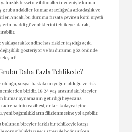
ve yalnızlık hissetme ihtimalleri nedeniyle kumar
ş grubundakiler, kumar aracılığıyla arkadaşlık ve
irler. Ancak, bu durumu fırsata çeviren kötü niyetli
reylerin maddi güvenliklerini tehlikeye atarak,
rabilir.
yaklaşarak kendine has riskler taşıdığı açık.
e değişiklik gösteriyor ve bu durumu göz önünde
ek şart!
 Grubu Daha Fazla Tehlikede?
de olduğu, sosyal baskıların yoğun olduğu ve risk
mlerden biridir. 18-24 yaş arasındaki bireyler,
ken kumar oynamanın getirdiği heyecana
 adrenalinin cazibesi, onları kolayca içine
yeni bağımlılıkların filizlenmesine yol açabilir.
 bulunan bireyler farklı bir tehlikeyle karşı
le sorumlulukları ve iş stresi ile boğuşurken,