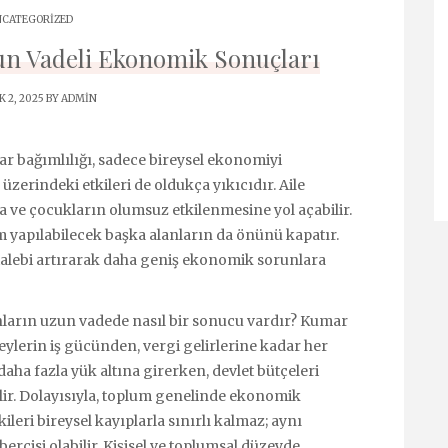
CATEGORIZED
n Vadeli Ekonomik Sonuçları
 2, 2025 BY
ADMIN
ar bağımlılığı, sadece bireysel ekonomiyi
üzerindeki etkileri de oldukça yıkıcıdır. Aile
 ve çocukların olumsuz etkilenmesine yol açabilir.
m yapılabilecek başka alanların da önünü kapatır.
talebi artırarak daha geniş ekonomik sorunlara
unların uzun vadede nasıl bir sonucu vardır? Kumar
eylerin iş gücünden, vergi gelirlerine kadar her
daha fazla yük altına girerken, devlet bütçeleri
ir. Dolayısıyla, toplum genelinde ekonomik
leri bireysel kayıplarla sınırlı kalmaz; aynı
cisi olabilir. Kişisel ve toplumsal düzeyde