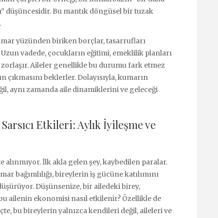
 düşüncesidir. Bu mantık döngüsel bir tuzak
.
Kumar yüzünden biriken borçlar, tasarrufları
. Uzun vadede, çocukların eğitimi, emeklilik planları
zorlaşır. Aileler genellikle bu durumu fark etmez
n çıkmasını beklerler. Dolayısıyla, kumarın
ğil, aynı zamanda aile dinamiklerini ve geleceği
rsıcı Etkileri: Aylık İyileşme ve
 alınmıyor. İlk akla gelen şey, kaybedilen paralar.
ar bağımlılığı, bireylerin iş gücüne katılımını
üşürüyor. Düşünsenize, bir ailedeki birey,
u ailenin ekonomisi nasıl etkilenir? Özellikle de
te, bu bireylerin yalnızca kendileri değil, aileleri ve