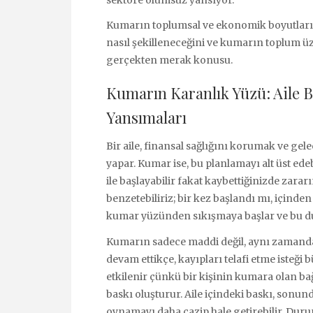
Kumarın toplumsal ve ekonomik boyutları d
nasıl şekilleneceğini ve kumarın toplum ü
gerçekten merak konusu.
Kumarın Karanlık Yüzü: Aile
Yansımaları
Bir aile, finansal sağlığını korumak ve gel
yapar. Kumar ise, bu planlamayı alt üst ed
ile başlayabilir fakat kaybettiğinizde zara
benzetebiliriz; bir kez başlandı mı, içinde
kumar yüzünden sıkışmaya başlar ve bu dur
Kumarın sadece maddi değil, aynı zamanda
devam ettikçe, kayıpları telafi etme isteği b
etkilenir çünkü bir kişinin kumara olan bağı
baskı oluşturur. Aile içindeki baskı, son
oynamayı daha cazip hale getirebilir. Duru