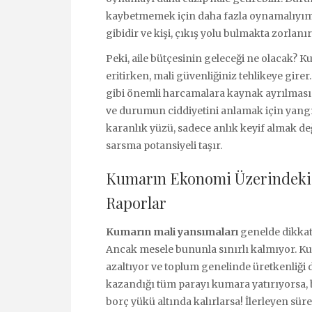
kaybetmemek için daha fazla oynamalıyım”
gibidir ve kişi, çıkış yolu bulmakta zorlanır
Peki, aile bütçesinin geleceği ne olacak? 
eritirken, mali güvenliğiniz tehlikeye girer
gibi önemli harcamalara kaynak ayrılması 
ve durumun ciddiyetini anlamak için yangı
karanlık yüzü, sadece anlık keyif almak de
sarsma potansiyeli taşır.
Kumarın Ekonomi Üzerindeki Sa
Raporlar
Kumarın mali yansımaları
genelde dikkate
Ancak mesele bununla sınırlı kalmıyor. Kum
azaltıyor ve toplum genelinde üretkenliği d
kazandığı tüm parayı kumara yatırıyorsa, b
borç yükü altında kalırlarsa! İlerleyen süreç