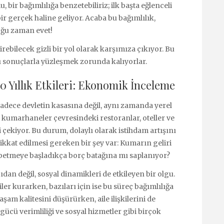
, bir bağımlılığa benzetebiliriz; ilk başta eğlenceli
bir gerçek haline geliyor. Acaba bu bağımlılık,
oğu zaman evet!
rebilecek gizli bir yol olarak karşımıza çıkıyor. Bu
 sonuçlarla yüzleşmek zorunda kalıyorlar.
 Yıllık Etkileri: Ekonomik İnceleme
sadece devletin kasasına değil, aynı zamanda yerel
, kumarhaneler çevresindeki restoranlar, oteller ve
 çekiyor. Bu durum, dolaylı olarak istihdam artışını
kkat edilmesi gereken bir şey var: Kumarın geliri
ybetmeye başladıkça borç batağına mı saplanıyor?
an değil, sosyal dinamikleri de etkileyen bir olgu.
iler kurarken, bazıları için ise bu süreç bağımlılığa
şam kalitesini düşürürken, aile ilişkilerini de
 gücü verimliliği ve sosyal hizmetler gibi birçok