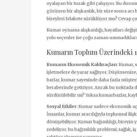
oyalayan bir tuzak gibi çalışıyor. Bu durumu
görünen bir alışkanlık, bir süre sonra acı 
bireyleri felakete sürüklüyor mu? Cevap ç
Kumar oynama alışkanlığı, hayatları değişti
yolu seçenler ise çoğu zaman ummadıkları
Kumarın Toplum Üzerindeki 10
Kumarın Ekonomik Kaldıraçları
: Kumar, 
işletmelere de yarar sağlıyor. Düşünsenize
barlar, kumar sayesinde daha fazla müşteri
beraberinde getiriyor. Ancak bu noktada di
sürdürülebilir mi? Yoksa kumarbazlar, ka
Sosyal Etkiler
: Kumar sadece ekonomik açıd
İnsanlar, kumar aracılığıyla toplumsal ilişk
dönüşebiliyor. Kumar bağımlılığı, bireyin ya
zedeliyor. bu bağımlılık problemi; sağlık, iş
sektöre olumsuz yansıyor.