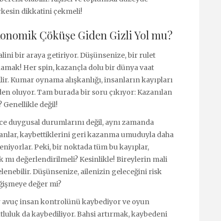
esin dikkatini çekmeli!
konomik Çöküşe Giden Gizli Yol mu?
ini bir araya getiriyor. Düşünsenize, bir rulet
namak! Her spin, kazançla dolu bir dünya vaat
lir. Kumar oynama alışkanlığı, insanların kayıpları
n oluyor. Tam burada bir soru çıkıyor: Kazanılan
? Genellikle değil!
ece duygusal durumlarını değil, aynı zamanda
sanlar, kaybettiklerini geri kazanma umuduyla daha
eniyorlar. Peki, bir noktada tüm bu kayıplar,
mı değerlendirilmeli? Kesinlikle! Bireylerin mali
delenebilir. Düşünsenize, ailenizin geleceğini risk
eğişmeye değer mi?
Bir avuç insan kontrolünü kaybediyor ve oyun
luluk da kaybediliyor. Bahsi artırmak, kaybedeni