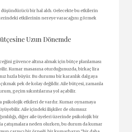
üşündürücü bir hal aldı. Gelecekte bu etkilerin
zerindeki etkilerinin nereye varacağını görmek
 Bütçesine Uzun Dönemde
eceğini güvence altına almak için bütçe planlaması
ebilir. Kumar masasına oturduğunuzda, birkaç lira
rınız hızla büyür. Bu durumu bir karanlık dalgaya
n çıkmak pek de kolay değildir. Aile bütçesi, zamanla
um, geçim sıkıntılarına yol açabilir.
 psikolojik etkileri de vardır. Kumar oynamaya
üyüyebilir. Aile içindeki ilişkiler de olumsuz
mlılığı, diğer aile üyeleri üzerinde psikolojik bir
unda çatışmalara neden olurken, bu durum da kumar
mun çarpıcı bir örneği, bir kumarbazın “bir daha