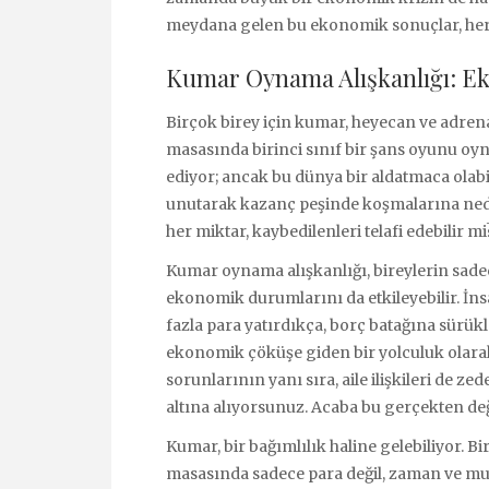
meydana gelen bu ekonomik sonuçlar, herk
Kumar Oynama Alışkanlığı: E
Birçok birey için kumar, heyecan ve adrenal
masasında birinci sınıf bir şans oyunu oy
ediyor; ancak bu dünya bir aldatmaca olabi
unutarak kazanç peşinde koşmalarına nede
her miktar, kaybedilenleri telafi edebilir mi
Kumar oynama alışkanlığı, bireylerin sad
ekonomik durumlarını da etkileyebilir. İn
fazla para yatırdıkça, borç batağına sürükl
ekonomik çöküşe giden bir yolculuk olarak 
sorunlarının yanı sıra, aile ilişkileri de ze
altına alıyorsunuz. Acaba bu gerçekten d
Kumar, bir bağımlılık haline gelebiliyor. 
masasında sadece para değil, zaman ve mut