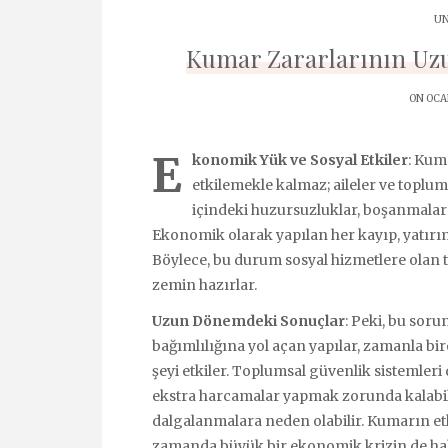
UN
Kumar Zararlarının Uzu
ON OCAK
E
konomik Yük ve Sosyal Etkiler
: Kum
etkilemekle kalmaz; aileler ve toplum 
içindeki huzursuzluklar, boşanmalara
Ekonomik olarak yapılan her kayıp, yatırı
Böylece, bu durum sosyal hizmetlere olan 
zemin hazırlar.
Uzun Dönemdeki Sonuçlar
: Peki, bu sor
bağımlılığına yol açan yapılar, zamanla bir
şeyi etkiler. Toplumsal güvenlik sistemleri 
ekstra harcamalar yapmak zorunda kalabil
dalgalanmalara neden olabilir. Kumarın etki
zamanda büyük bir ekonomik krizin de haber