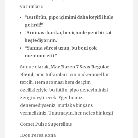
yorumları:
“Bu tütün, pipo içimimi daha keyifli hale
getirdi!”
“Aroması harika, her içimde yeni bir tat
keşfediyorum.”
“Yanma süresi uzun, bu beni çok
memnun etti.”
Sonuç olarak,
Mac Baren 7 Seas Regular
Blend
, pipo tutkunları için mükemmel bir
tercih. Hem aroması hem de içim
özellikleriyle, bu tütün, pipo deneyiminizi
zenginleştirecek. Eğer henüz
denemediyseniz, mutlaka bir şans
vermelisiniz. Unutmayın, her nefes bir keşif!
Corset Pulse Superslims
IQos Terea Kona