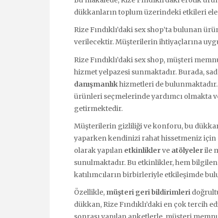
Bu makalede, Rize Fındıklı’daki erotik ürün
dükkanların toplum üzerindeki etkileri ele 
Rize Fındıklı’daki sex shop’ta bulunan ürünle
verilecektir. Müşterilerin ihtiyaçlarına u
Rize Fındıklı’daki sex shop, müşteri memn
hizmet yelpazesi sunmaktadır. Burada, sad
danışmanlık
hizmetleri de bulunmaktadır.
ürünleri seçmelerinde yardımcı olmakta ve 
getirmektedir.
Müşterilerin gizliliği ve konforu, bu dükka
yaparken kendinizi rahat hissetmeniz için 
olarak yapılan
etkinlikler
ve
atölyeler
ile 
sunulmaktadır. Bu etkinlikler, hem bilgile
katılımcıların birbirleriyle etkileşimde b
Özellikle,
müşteri geri bildirimleri
doğrultu
dükkan, Rize Fındıklı’daki en çok tercih ed
sonrası yapılan anketlerle, müşteri memnun