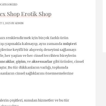
CATEGORIZED
Sex Shop Erotik Shop
 3, 2025 BY
ADMIN
nızı renklendirmek için birçok farklı ürün
tışı yapmakla kalmayıp, aynı zamanda
müşteri
ilerine keyifli bir alışveriş deneyimi sağlamayı
le, her yaştan ve her cinsel tercihten bireylerin
uncaklar
,
giyim
, ve
aksesuarlar
gibi ürünler, cinsel
tır. Bu tür dükkanların varlığı, toplumda
 insanların cinsel sağlıklarını önemsemelerine
lerin çeşitleri, sunulan hizmetler ve bu tür