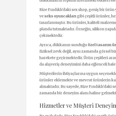
dükkanların toplum üzerindeki etkileri ele 
Rize Fındıklı’daki sex shop, geniş bir ürün 
ve
seks oyuncakları
gibi çeşitli ürünler, h
tasarlanmıştır. Bu ürünler, kaliteli malze
planda tutmaktadır. Örneğin, silikon yapıda 
çekmektedir.
Ayrıca, dükkanın sunduğu
özel tasarım ü
fiziksel zevk değil, aynı zamanda görsel b
harekete geçirmektedir. Ürün çeşitleri ar
da alışveriş deneyimini daha eğlenceli hale
Müşterilerin ihtiyaçlarına uygun seçenekl
ürünler eklemekte ve mevcut ürünlerin kalit
almaktadır. Bu sayede, Rize Fındıklı’daki se
zamanda bir deneyim alanı haline gelmekt
Hizmetler ve Müşteri Deneyi