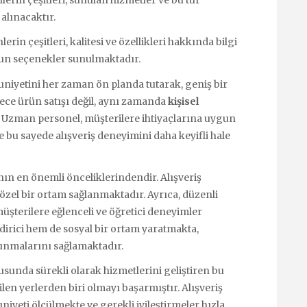
lerin çeşitleri, sunulan hizmetler ve bu tür
alınacaktır.
rin çeşitleri, kalitesi ve özellikleri hakkında bilgi
ygun seçenekler sunulmaktadır.
uniyetini her zaman ön planda tutarak, geniş bir
ece ürün satışı değil, aynı zamanda
kişisel
 Uzman personel, müşterilere ihtiyaçlarına uygun
bu sayede alışveriş deneyimini daha keyifli hale
nın en önemli önceliklerindendir. Alışveriş
özel bir ortam sağlanmaktadır. Ayrıca, düzenli
müşterilere eğlenceli ve öğretici deneyimler
ndirici hem de sosyal bir ortam yaratmakta,
ulunmalarını sağlamaktadır.
sunda sürekli olarak hizmetlerini geliştiren bu
ilen yerlerden biri olmayı başarmıştır. Alışveriş
iyeti ölçülmekte ve gerekli iyileştirmeler hızla