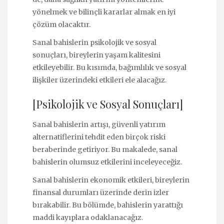
yönelmek ve bilinçli kararlar almak en iyi
çözüm olacaktır.
Sanal bahislerin psikolojik ve sosyal
sonuçları, bireylerin yaşam kalitesini
etkileyebilir. Bu kısımda, bağımlılık ve sosyal
ilişkiler üzerindeki etkileri ele alacağız.
[Psikolojik ve Sosyal Sonuçları]
Sanal bahislerin artışı, güvenli yatırım
alternatiflerini tehdit eden birçok riski
beraberinde getiriyor. Bu makalede, sanal
bahislerin olumsuz etkilerini inceleyeceğiz.
Sanal bahislerin ekonomik etkileri, bireylerin
finansal durumları üzerinde derin izler
bırakabilir. Bu bölümde, bahislerin yarattığı
maddi kayıplara odaklanacağız.