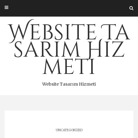
Skip
to
content
Website Ta
sarım Hiz
meti
Website Tasarım Hizmeti
UNCATEGORIZED