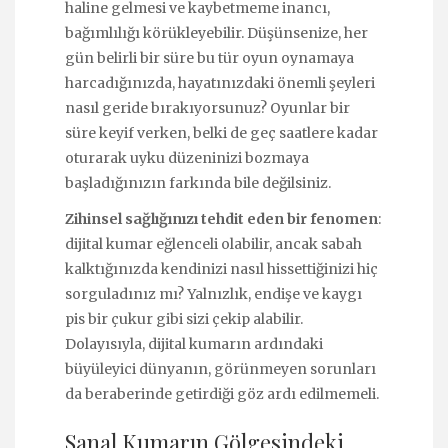
haline gelmesi ve kaybetmeme inancı,
bağımlılığı körükleyebilir. Düşünsenize, her
gün belirli bir süre bu tür oyun oynamaya
harcadığınızda, hayatınızdaki önemli şeyleri
nasıl geride bırakıyorsunuz? Oyunlar bir
süre keyif verken, belki de geç saatlere kadar
oturarak uyku düzeninizi bozmaya
başladığınızın farkında bile değilsiniz.
Zihinsel sağlığınızı tehdit eden bir fenomen
:
dijital kumar eğlenceli olabilir, ancak sabah
kalktığınızda kendinizi nasıl hissettiğinizi hiç
sorguladınız mı? Yalnızlık, endişe ve kaygı
pis bir çukur gibi sizi çekip alabilir.
Dolayısıyla, dijital kumarın ardındaki
büyüleyici dünyanın, görünmeyen sorunları
da beraberinde getirdiği göz ardı edilmemeli.
Sanal Kumarın Gölgesindeki