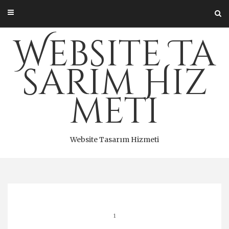
Skip
to
content
Website Ta
sarım Hiz
meti
Website Tasarım Hizmeti
1