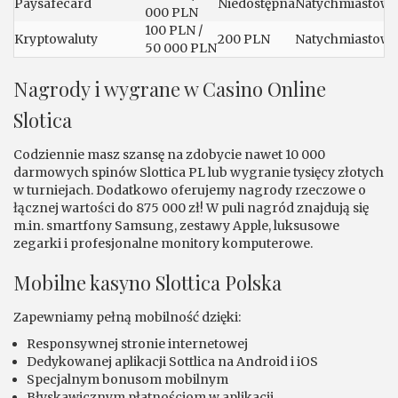
Paysafecard
Niedostępna
Natychmiastow
000 PLN
100 PLN /
Kryptowaluty
200 PLN
Natychmiastow
50 000 PLN
Nagrody i wygrane w Casino Online
Slotica
Codziennie masz szansę na zdobycie nawet 10 000
darmowych spinów Slottica PL lub wygranie tysięcy złotych
w turniejach. Dodatkowo oferujemy nagrody rzeczowe o
łącznej wartości do 875 000 zł! W puli nagród znajdują się
m.in. smartfony Samsung, zestawy Apple, luksusowe
zegarki i profesjonalne monitory komputerowe.
Mobilne kasyno Slottica Polska
Zapewniamy pełną mobilność dzięki:
Responsywnej stronie internetowej
Dedykowanej aplikacji Sottlica na Android i iOS
Specjalnym bonusom mobilnym
Błyskawicznym płatnościom w aplikacji