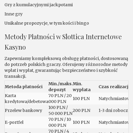
Gry z kumulacyjnymi jackpotami
Inne gry
Unikalne propozycje, w tym kości i bingo
Metody Płatności w Slottica Internetowe
Kasyno
Zapewniamy kompleksową obsługę płatności, dostosowaną
do potrzeb polskich graczy. Oferujemy różnorodne metody
wpłat i wypłat, gwarantując bezpieczeństwo i szybkość
transakcji.
Min./maks.
Min.
Metoda płatności
Czas realizacji
depozyt
wypłata
Karta
70 PLN / 20
100 PLN
Natychmiastow
kredytowa/debetowa
000 PLN
100 PLN /
Przelew bankowy
200 PLN
1-3 dni robocze
50 000 PLN
70 PLN / 10
E-portfel
100 PLN
Natychmiastow
000 PLN
70 PLN / 4