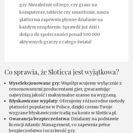
gry. Niezależnie od tego, czy grasz na
komputerze, tablecie czy smartfonie, nasza
platforma zapewnia płynne działanie na
każdym urządzeniu. Sprawdź już dziś i
dołącz do społeczności ponad 500 000
aktywnych graczy z całego świata!
Co sprawia, że Sloticca jest wyjątkowa?
Wyselekcjonowane gry:
Współpracujemy wyłącznie z
renomowanymi producentami gier, gwarantując
najwyższą jakość i maksymalne szanse na wygraną.
Błyskawiczne wypłaty:
Oferujemy różnorodne metody
płatności popularne w Polsce, dzięki czemu Twoje
wygrane błyskawicznie trafią na konto w Slottica.pl.
Gwarancja bezpieczeństwa:
Działamy na podstawie
licencji Atlantic Management, co zapewnia pełne
bezpieczeństwo i uczciwość gry.