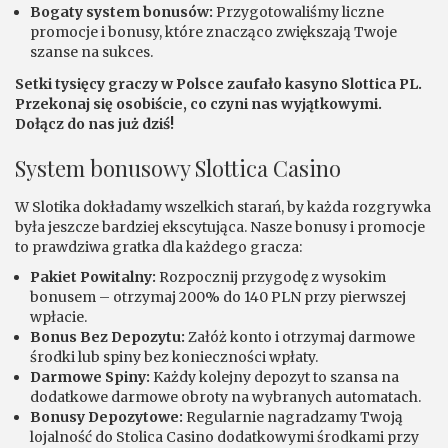
Bogaty system bonusów:
Przygotowaliśmy liczne
promocje i bonusy, które znacząco zwiększają Twoje
szanse na sukces.
Setki tysięcy graczy w Polsce zaufało kasyno Slottica PL.
Przekonaj się osobiście, co czyni nas wyjątkowymi.
Dołącz do nas już dziś!
System bonusowy Slottica Casino
W Slotika dokładamy wszelkich starań, by każda rozgrywka
była jeszcze bardziej ekscytująca. Nasze bonusy i promocje
to prawdziwa gratka dla każdego gracza:
Pakiet Powitalny:
Rozpocznij przygodę z wysokim
bonusem – otrzymaj 200% do 140 PLN przy pierwszej
wpłacie.
Bonus Bez Depozytu:
Załóż konto i otrzymaj darmowe
środki lub spiny bez konieczności wpłaty.
Darmowe Spiny:
Każdy kolejny depozyt to szansa na
dodatkowe darmowe obroty na wybranych automatach.
Bonusy Depozytowe:
Regularnie nagradzamy Twoją
lojalność do Stolica Casino dodatkowymi środkami przy