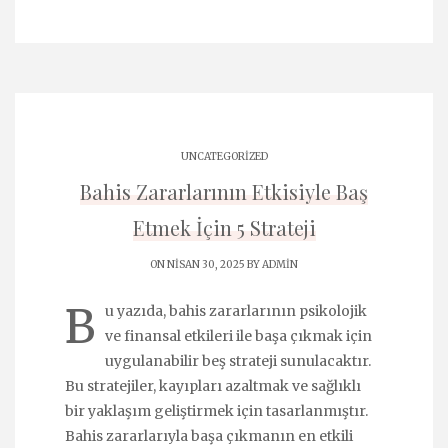
UNCATEGORIZED
Bahis Zararlarının Etkisiyle Baş
Etmek İçin 5 Strateji
ON NISAN 30, 2025 BY
ADMIN
B
u yazıda, bahis zararlarının psikolojik
ve finansal etkileri ile başa çıkmak için
uygulanabilir beş strateji sunulacaktır.
Bu stratejiler, kayıpları azaltmak ve sağlıklı
bir yaklaşım geliştirmek için tasarlanmıştır.
Bahis zararlarıyla başa çıkmanın en etkili