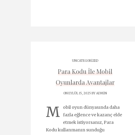
UNCATEGORIZED
Para Kodu İle Mobil
Oyunlarda Avantajlar
ON EYLÜL 15, 2025 BY
ADMIN
M
obil oyun dünyasında daha
fazla eğlence ve kazanç elde
etmek istiyorsanız, Para
Kodu kullanmanın sunduğu