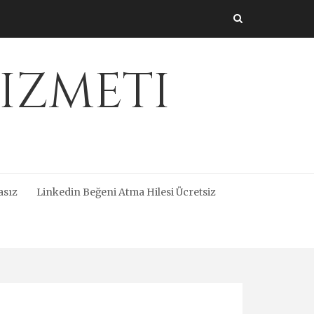
izmeti
asız
Linkedin Beğeni Atma Hilesi Ücretsiz