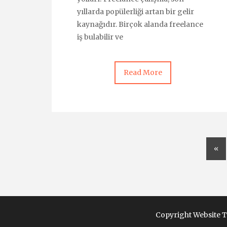
yıllarda popülerliği artan bir gelir
kaynağıdır. Birçok alanda freelance
iş bulabilir ve
Read More
«
Copyright Website 