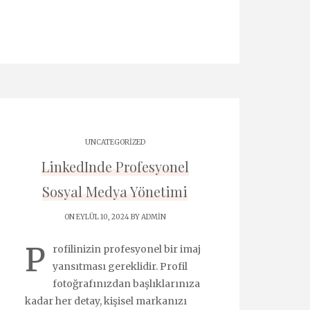
UNCATEGORIZED
LinkedInde Profesyonel
Sosyal Medya Yönetimi
ON EYLÜL 10, 2024 BY
ADMIN
P
rofilinizin profesyonel bir imaj
yansıtması gereklidir. Profil
fotoğrafınızdan başlıklarınıza
kadar her detay, kişisel markanızı