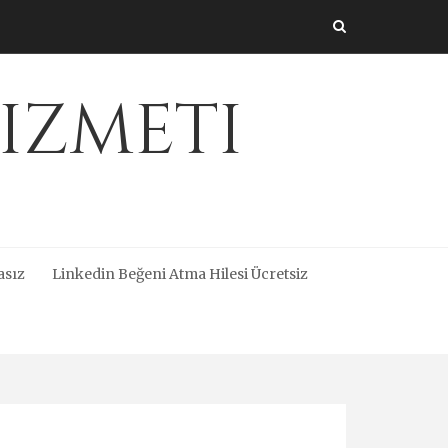
izmeti
asız
Linkedin Beğeni Atma Hilesi Ücretsiz