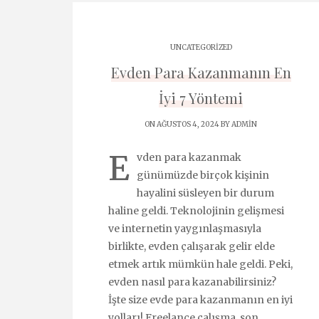
UNCATEGORIZED
Evden Para Kazanmanın En
İyi 7 Yöntemi
ON AĞUSTOS 4, 2024 BY
ADMIN
E
vden para kazanmak
günümüzde birçok kişinin
hayalini süsleyen bir durum
haline geldi. Teknolojinin gelişmesi
ve internetin yaygınlaşmasıyla
birlikte, evden çalışarak gelir elde
etmek artık mümkün hale geldi. Peki,
evden nasıl para kazanabilirsiniz?
İşte size evde para kazanmanın en iyi
yolları! Freelance çalışma, son