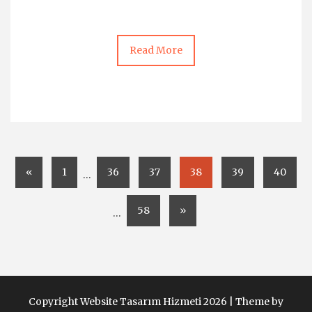
Read More
«
1
36
37
38
39
40
…
58
»
…
Copyright Website Tasarım Hizmeti 2026 |
Theme by