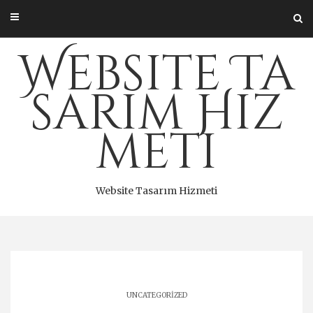
Skip
to
content
Website Ta
sarım Hiz
meti
Website Tasarım Hizmeti
UNCATEGORIZED