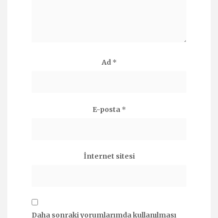
Ad
*
E-posta
*
İnternet sitesi
Daha sonraki yorumlarımda kullanılması