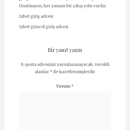
Unutmayın, her zaman bir çıkış yolu vardır.
1xbet giriş adresi
1xbet güncel giriş adresi
Bir yanıt yazın
E-posta adresiniz yayınlanmayacak.
Gerekli
alanlar
*
ile işaretlenmişlerdir
Yorum
*