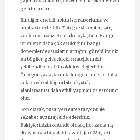
yapma olasılıkları yükselir. Bu da işletmenizin
gelirini artırır
.
Bir diğer önemli nokta ise,
raporlama ve
analiz
süreçleridir. Entegre sistemler, satış
verilerini analiz etmeyi kolaylaştırır. Hangi
ürünlerin daha çok satıldığını, hangi
dönemlerde satışların arttığını görebilirsiniz.
Bu bilgiler, gelecekteki stratejilerinizi
şekillendirmek için oldukça değerlidir.
Örneğin, yaz aylarında hangi ürünlerin daha
çok tercih edildiğini bilmek, stok
planlamanızı daha etkili yapmanıza yardımcı
olur.
Son olarak, pazaryeri entegrasyonu ile
rekabet avantajı
elde edersiniz.
Rakiplerinizin önünde olmak, her zaman iş
dünyasında büyük bir avantajdır. Müşteri