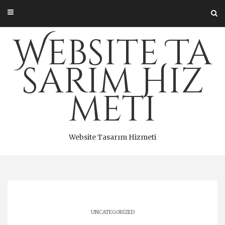
Skip
to
content
Website Ta
sarım Hiz
meti
Website Tasarım Hizmeti
UNCATEGORIZED