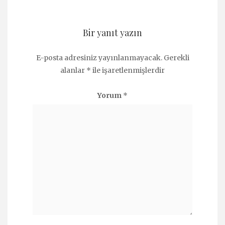
Bir yanıt yazın
E-posta adresiniz yayınlanmayacak.
Gerekli
alanlar
*
ile işaretlenmişlerdir
Yorum
*